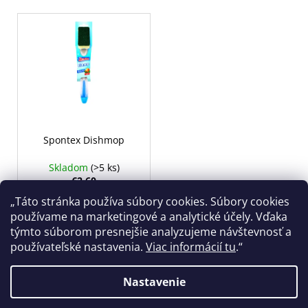
e
á
V
p
j
ý
r
s
p
o
ť
i
d
?
s
u
p
k
r
t
o
Spontex Dishmop
o
d
HĽADAŤ
Skladom
(>5 ks)
v
u
€2,60
k
„Táto stránka používa súbory cookies. Súbory cookies
t
DO KOŠÍKA
používame na marketingové a analytické účely. Vďaka
O
o
týmto súborom presnejšie analyzujeme návštevnosť a
d
v
používateľské nastavenia.
Viac informácií tu
.“
p
o
1
položiek celkom
O
r
Nastavenie
v
ú
Z
l
Vytvoril Shoptet