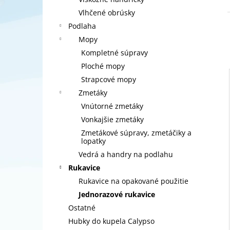
SPONTEX ABSORB+ 2KS
Vlhčené obrúsky
€1,50
Podlaha
Mopy
Kompletné súpravy
Ploché mopy
Strapcové mopy
Zmetáky
Vnútorné zmetáky
Vonkajšie zmetáky
Zmetákové súpravy, zmetáčiky a
lopatky
Vedrá a handry na podlahu
Rukavice
Rukavice na opakované použitie
Jednorazové rukavice
Ostatné
Hubky do kupela Calypso