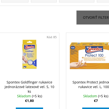
SPONTEX EXPRESS SYSTEM+ AKCIA
SPONTEX EASY 
d
ČISTIČ ALEX ZDARMA
€19
e
€27,50
n
OTVORIŤ FILTER
i
e
V
p
ý
Kód:
85
r
p
o
i
d
s
u
p
k
r
t
o
o
d
Spontex Goldfinger rukavice
Spontex Protect jedno
v
jednorázové latexové vel. S, 10
rukavice vel. L, 100
u
ks
k
Skladom
(>5 ks)
Skladom
(>5 ks)
t
€1,80
€7
o