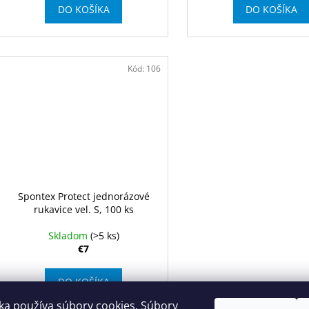
DO KOŠÍKA
DO KOŠÍKA
v
Kód:
106
Spontex Protect jednorázové
rukavice vel. S, 100 ks
Skladom
(>5 ks)
€7
DO KOŠÍKA
ka používa súbory cookies. Súbory