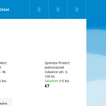
Hľadať
Prihlásenie
Nákupný
Ostatné
Hubky do kupela Calypso
Obchodné p
košík
tect
Spontex Protect
é
jednorázové
l. M,
rukavice vel. S,
100 ks
5 ks)
Skladom
(>5 ks)
€7
Nasledujúce
cedne