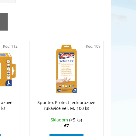
SYSTEM MAX+ MOP
Kód:
112
Kód:
109
rázové
Spontex Protect jednorázové
 ks
rukavice vel. M, 100 ks
Skladom
(>5 ks)
€7