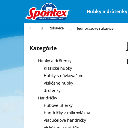
K
Prejsť
na
o
Hubky a drôtenky
obsah
Späť
Späť
š
do
do
í
Domov
Rukavice
Jednorazové rukavice
k
obchodu
obchodu
B
o
Kategórie
Preskočiť
č
kategórie
n
Hubky a drôtenky
ý
Klasické hubky
p
Hubky s dávkovačom
a
Viskózne hubky
n
drôtenky
e
Handričky
l
Hubové utierky
Handričky z mikrovlákna
Viacúčelové handričky
Viskózne handričky