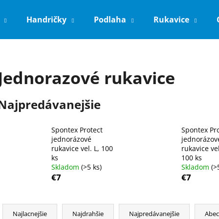
Handričky
Podlaha
Rukavice
Čo potrebujete nájsť?
Jednorazové rukavice
HĽADAŤ
Najpredávanejšie
Spontex Protect
Spontex Pro
Odporúčame
jednorázové
jednorázov
rukavice vel. L, 100
rukavice ve
ks
100 ks
Skladom
(>5 ks)
Skladom
(>
€7
€7
R
a
Najlacnejšie
Najdrahšie
Najpredávanejšie
Abe