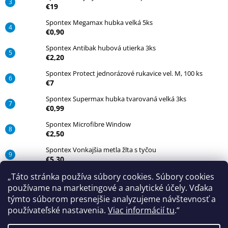
€19
Spontex Megamax hubka velká 5ks
€0,90
Spontex Antibak hubová utierka 3ks
€2,20
Spontex Protect jednorázové rukavice vel. M, 100 ks
€7
Spontex Supermax hubka tvarovaná velká 3ks
€0,99
Spontex Microfibre Window
€2,50
Spontex Vonkajšia metla žlta s tyčou
€5,30
Spontex mop Corner
„Táto stránka používa súbory cookies. Súbory cookies
€27,50
používame na marketingové a analytické účely. Vďaka
týmto súborom presnejšie analyzujeme návštevnosť a
používateľské nastavenia.
Viac informácií tu
.“