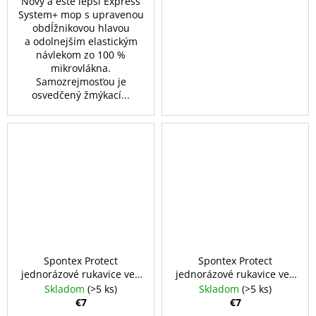
Nový a ešte lepší Express
System+ mop s upravenou
obdĺžnikovou hlavou
a odolnejším elastickým
návlekom zo 100 %
mikrovlákna.
Samozrejmosťou je
osvedčený žmýkací...
Spontex Protect
Spontex Protect
jednorázové rukavice vel.
jednorázové rukavice vel.
L, 100 ks
M, 100 ks
Skladom
(>5 ks)
Skladom
(>5 ks)
€7
€7