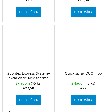
č
€19
€27,50
a
m
DO KOŠÍKA
DO KOŠÍKA
e
SPONTEX
EXPRESS
SYSTEM+
AKCIA
ČISTIČ
ALEX
ZDARMA
€27,50
Spontex Express System+
Quick spray DUO mop
akcia čistič Alex zdarma
Skladom
(>5 ks)
Skladom
(3 ks)
€27,50
€22
DO KOŠÍKA
DO KOŠÍKA