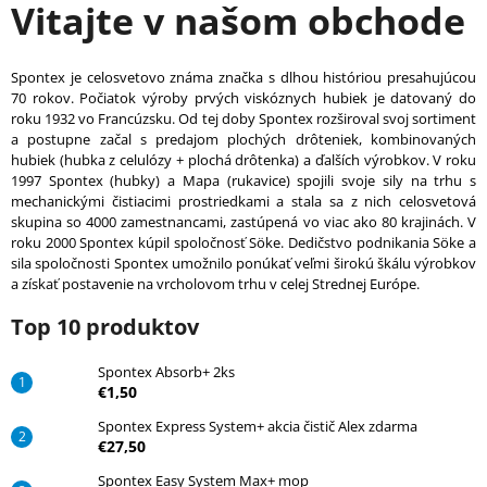
Vitajte v našom obchode
Spontex je celosvetovo známa značka s dlhou históriou presahujúcou
70 rokov. Počiatok výroby prvých viskóznych hubiek je datovaný do
roku 1932 vo Francúzsku. Od tej doby Spontex rozširoval svoj sortiment
a postupne začal s predajom plochých drôteniek, kombinovaných
hubiek (hubka z celulózy + plochá drôtenka) a ďalších výrobkov. V roku
1997 Spontex (hubky) a Mapa (rukavice) spojili svoje sily na trhu s
mechanickými čistiacimi prostriedkami a stala sa z nich celosvetová
skupina so 4000 zamestnancami, zastúpená vo viac ako 80 krajinách. V
roku 2000 Spontex kúpil spoločnosť Söke. Dedičstvo podnikania Söke a
sila spoločnosti Spontex umožnilo ponúkať veľmi širokú škálu výrobkov
a získať postavenie na vrcholovom trhu v celej Strednej Európe.
Top 10 produktov
Spontex Absorb+ 2ks
€1,50
Spontex Express System+ akcia čistič Alex zdarma
€27,50
Spontex Easy System Max+ mop