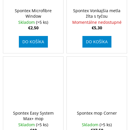
o
á
Spontex Microfibre
Spontex Vonkajšia metla
m
j
Window
žlta s tyčou
s
Skladom
(>5 ks)
Momentálne nedostupné
o
€2,50
€5,30
ť
b
?
DO KOŠÍKA
DO KOŠÍKA
c
h
o
HĽADAŤ
d
e
O
d
p
o
Spontex Easy System
Spontex mop Corner
r
Max+ mop
ú
Skladom
(>5 ks)
Skladom
(>5 ks)