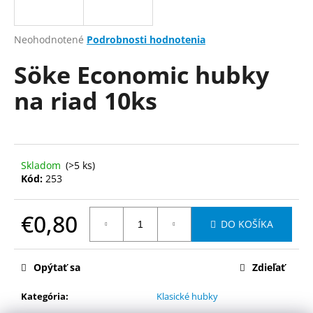
á
j
Priemerné
Neohodnotené
Podrobnosti hodnotenia
s
hodnotenie
Söke Economic hubky
produktu
ť
je
?
na riad 10ks
0,0
z
5
hviezdičiek.
HĽADAŤ
Skladom
(>5 ks)
Kód:
253
€0,80
O
DO KOŠÍKA
d
Jednotková
p
cena:
o
Opýtať sa
Zdieľať
r
Kategória
:
Klasické hubky
ú