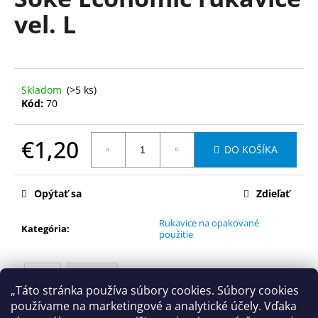
je
á
vel. L
0,0
z
j
5
s
hviezdičiek.
ť
?
Skladom
(>5 ks)
Kód:
70
€1,20
DO KOŠÍKA
HĽADAŤ
Jednotková
cena:
Opýtať sa
Zdieľať
Rukavice na opakované
O
Kategória
:
použitie
d
p
o
Popis
Diskusia
r
„Táto stránka používa súbory cookies. Súbory cookies
ú
používame na marketingové a analytické účely. Vďaka
Rukavice na opakované použitie