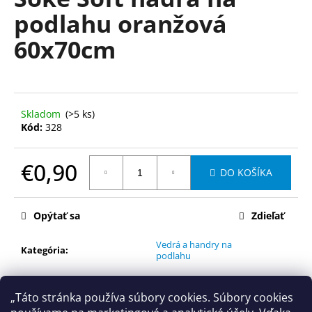
je
á
podlahu oranžová
0,0
z
j
60x70cm
5
s
hviezdičiek.
ť
?
Skladom
(>5 ks)
Kód:
328
HĽADAŤ
€0,90
DO KOŠÍKA
Jednotková
cena:
Opýtať sa
Zdieľať
O
d
Vedrá a handry na
Kategória
:
p
podlahu
o
r
„Táto stránka používa súbory cookies. Súbory cookies
ú
Popis
Diskusia