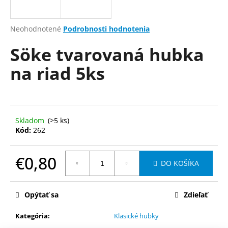
á
j
Priemerné
Neohodnotené
Podrobnosti hodnotenia
s
hodnotenie
Söke tvarovaná hubka
produktu
ť
je
?
na riad 5ks
0,0
z
5
hviezdičiek.
HĽADAŤ
Skladom
(>5 ks)
Kód:
262
€0,80
O
DO KOŠÍKA
d
Jednotková
p
cena:
o
Opýtať sa
Zdieľať
r
Kategória
:
Klasické hubky
ú