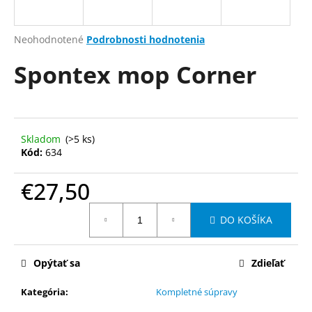
á
j
Priemerné
Neohodnotené
Podrobnosti hodnotenia
s
hodnotenie
Spontex mop Corner
produktu
ť
je
?
0,0
z
5
hviezdičiek.
Skladom
(>5 ks)
Kód:
634
HĽADAŤ
€27,50
Jednotková
DO KOŠÍKA
O
cena:
d
p
Opýtať sa
Zdieľať
o
r
Kategória
:
Kompletné súpravy
ú