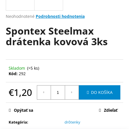
á
j
Priemerné
Neohodnotené
Podrobnosti hodnotenia
s
hodnotenie
Spontex Steelmax
produktu
ť
je
?
drátenka kovová 3ks
0,0
z
5
hviezdičiek.
HĽADAŤ
Skladom
(>5 ks)
Kód:
292
€1,20
O
DO KOŠÍKA
d
Jednotková
p
cena:
o
Opýtať sa
Zdieľať
r
Kategória
:
drôtenky
ú