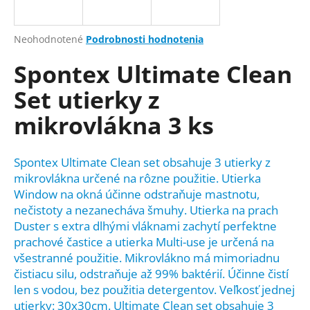
á
j
Priemerné
Neohodnotené
Podrobnosti hodnotenia
s
hodnotenie
Spontex Ultimate Clean
produktu
ť
je
?
Set utierky z
0,0
z
mikrovlákna 3 ks
5
hviezdičiek.
HĽADAŤ
Spontex Ultimate Clean set obsahuje 3 utierky z
mikrovlákna určené na rôzne použitie. Utierka
Window na okná účinne odstraňuje mastnotu,
nečistoty a nezanecháva šmuhy. Utierka na prach
O
Duster s extra dlhými vláknami zachytí perfektne
d
prachové častice a utierka Multi-use je určená na
p
všestranné použitie. Mikrovlákno má mimoriadnu
o
čistiacu silu, odstraňuje až 99% baktérií. Účinne čistí
r
len s vodou, bez použitia detergentov. Veľkosť jednej
ú
utierky: 30x30cm. Ultimate Clean set obsahuje 3