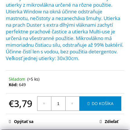
č
utierky z mikrovlákna určené na rôzne použitie.
a
Utierka Window na okná účinne odstraňuje
m
mastnotu, nečistoty a nezanecháva šmuhy. Utierka
e
na prach Duster s extra dlhými vláknami zachytí
perfektne prachové častice a utierka Multi-use je
SPONTEX
určená na všestranné použitie. Mikrovlákno má
ANTIBAK
mimoriadnu čistiacu silu, odstraňuje až 99% baktérií.
HUBOVÁ
Účinne čistí len s vodou, bez použitia detergentov.
UTIERKA
3KS
Veľkosť jednej utierky: 30x30cm.
€2,20
Skladom
(>5 ks)
Kód:
649
€3,79
DO KOŠÍKA
Jednotková
cena:
Opýtať sa
Zdieľať