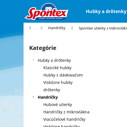
K
Prejsť
na
o
Hubky a drôtenky
obsah
Späť
Späť
š
do
do
í
Domov
Handričky
Spontex utierky z mikrovlák
k
obchodu
obchodu
B
o
Kategórie
Preskočiť
č
kategórie
n
Hubky a drôtenky
ý
Klasické hubky
p
Hubky s dávkovačom
a
Viskózne hubky
n
drôtenky
e
Handričky
l
Hubové utierky
Handričky z mikrovlákna
Viacúčelové handričky
Viskózne handričky