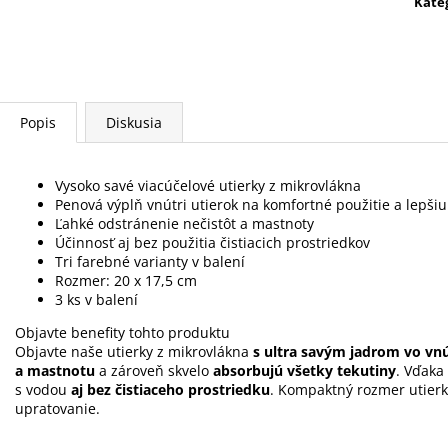
Kate
SPONTEX EXPRESS SYSTEM+ AKCIA
SPONTEX EASY 
ČISTIČ ALEX ZDARMA
€19
€27,50
Popis
Diskusia
Vysoko savé viacúčelové utierky z mikrovlákna
Penová výplň vnútri utierok na komfortné použitie a lepšiu
Ľahké odstránenie nečistôt a mastnoty
Účinnosť aj bez použitia čistiacich prostriedkov
Tri farebné varianty v balení
Rozmer: 20 x 17,5 cm
3 ks v balení
Objavte benefity tohto produktu
Objavte naše utierky z mikrovlákna
s ultra savým jadrom vo vnú
a mastnotu
a zároveň skvelo
absorbujú všetky tekutiny
. Vďaka
s vodou
aj bez čistiaceho prostriedku
. Kompaktný rozmer utierk
upratovanie.