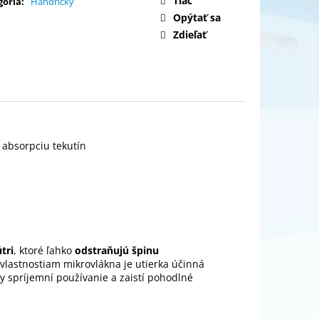
Tlač
gória
:
Handričky
SYSTEM MAX+ MOP
Opýtať sa
Zdieľať
 absorpciu tekutín
tri
, ktoré ľahko
odstraňujú špinu
 vlastnostiam mikrovlákna je utierka účinná
y spríjemní používanie a zaistí pohodlné