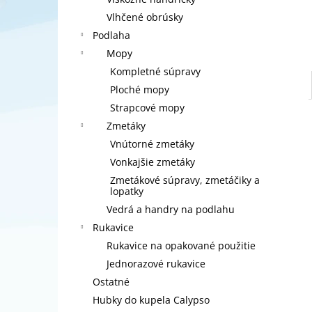
SPONTEX ABSORB+ 2KS
Vlhčené obrúsky
€1,50
Podlaha
Mopy
Kompletné súpravy
Ploché mopy
Strapcové mopy
Zmetáky
Vnútorné zmetáky
Vonkajšie zmetáky
Zmetákové súpravy, zmetáčiky a
lopatky
Vedrá a handry na podlahu
Rukavice
Rukavice na opakované použitie
Jednorazové rukavice
Ostatné
Hubky do kupela Calypso